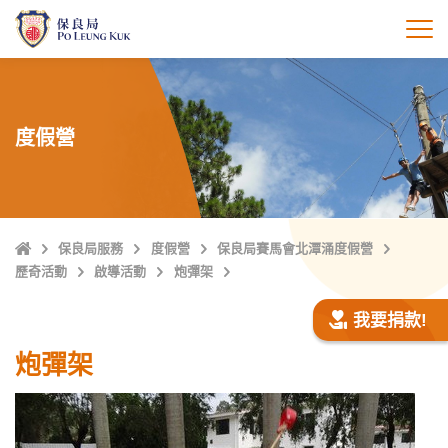
跳
至
打
主
內
容
度假營
主
保良局服務
度假營
保良局賽馬會北潭涌度假營
頁
歷奇活動
啟導活動
炮彈架
我要捐款!
炮彈架