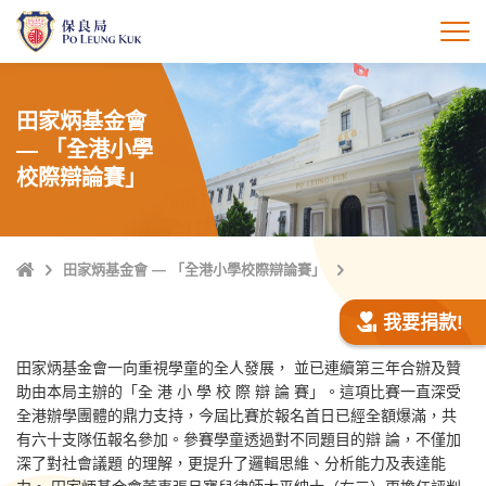
跳
至
打
主
內
容
田家炳基金會
— 「全港小學
校際辯論賽」
主
田家炳基金會 — 「全港小學校際辯論賽」
頁
我要捐款!
田家炳基金會一向重視學童的全人發展， 並已連續第三年合辦及贊
助由本局主辦的「全 港 小 學 校 際 辯 論 賽」。這項比賽一直深受
全港辦學團體的鼎力支持，今屆比賽於報名首日已經全額爆滿，共
有六十支隊伍報名參加。參賽學童透過對不同題目的辯 論，不僅加
深了對社會議題 的理解，更提升了邏輯思維、分析能力及表達能