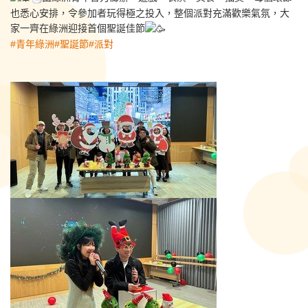
也悉心安排，令參加者玩得極之投入，整個派對充滿歡樂氣氛，大
家一齊在綠洲迎接首個聖誕佳節
#青年綠洲
#聖誕節
#派對