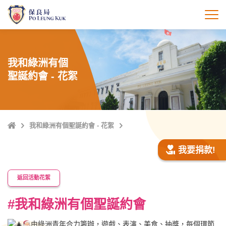
跳
至
打
主
內
容
我和綠洲有個
聖誕約會 - 花絮
主
我和綠洲有個聖誕約會 - 花絮
頁
我要捐款!
返回活動花絮
#我和綠洲有個聖誕約會
由綠洲青年合力籌辦，遊戲、表演、美食、抽獎，每個環節