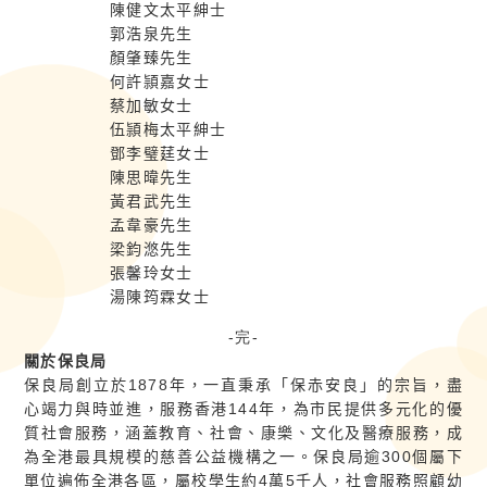
陳健文太平紳士
郭浩泉先生
顏肇臻先生
何許頴嘉女士
蔡加敏女士
伍頴梅太平紳士
鄧李璧莛女士
陳思暐先生
黃君武先生
孟韋豪先生
梁鈞滺先生
張馨玲女士
湯陳筠霖女士
-
完-
關於保良局
保良局創立於1878年，一直秉承「保赤安良」的宗旨，盡
心竭力與時並進，服務香港144年，為市民提供多元化的優
質社會服務，涵蓋教育、社會、康樂、文化及醫療服務，成
為全港最具規模的慈善公益機構之一。保良局逾300個屬下
單位遍佈全港各區，屬校學生約4萬5千人，社會服務照顧幼