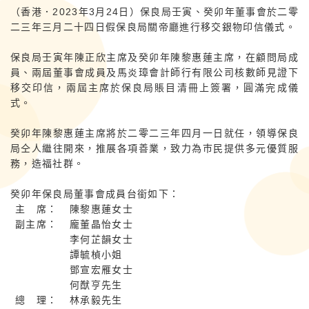
（香港．2023年3月24日）保良局壬寅、癸卯年董事會於二零
二三年三月二十四日假保良局關帝廳進行移交銀物印信儀式。
保良局壬寅年陳正欣主席及癸卯年陳黎惠蓮主席，在顧問局成
員、兩屆董事會成員及馬炎璋會計師行有限公司核數師見證下
移交印信，兩屆主席於保良局賬目清冊上簽署，圓滿完成儀
式。
癸卯年陳黎惠蓮主席將於二零二三年四月一日就任，領導保良
局仝人繼往開來，推展各項善業，致力為巿民提供多元優質服
務，造福社群。
癸卯年保良局董事會成員台銜如下：
主 席：
陳黎惠蓮女士
副主席：
龐董晶怡女士
李何芷韻女士
譚毓楨小姐
鄧宣宏雁女士
何猷亨先生
總 理：
林承毅先生