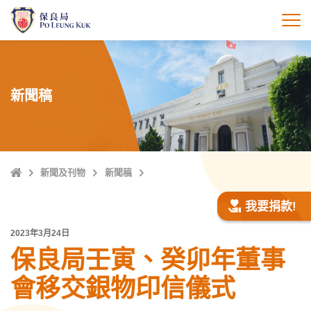
跳
至
打
主
內
容
新聞稿
主
新聞及刊物
新聞稿
頁
我要捐款!
2023年3月24日
保良局壬寅、癸卯年董事
會移交銀物印信儀式