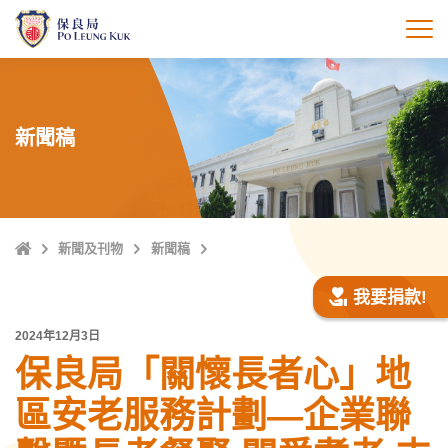
跳
至
打
主
內
容
新聞稿
主
新聞及刊物
新聞稿
頁
我要捐款!
2024年12月3日
保良局「關懷長者心」地
區安老服務計劃—企業聯