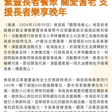
繫暨長者餐聚 關愛耆老 支
援長者樂享晚年
（香港．2024年12月03日）保良局「關懷長者心」地區安老
服務計劃企業聯繫暨長者餐聚今日假麗豪航天城酒店順利舉
行。活動邀得行政長官夫人李林麗嬋女士以及勞工及福利局副
局長何啟明先生, JP擔任主禮嘉賓，與現場近600名長者歡
聚。演藝嘉賓胡楓先生、區海倫女士、許家傑先生及譚輝智先
生亦現身支持。大會儀式後，行政長官夫人李林麗嬋女士、何
啟明副局長聯同保良局董事會成員、活動夥伴代表、慈善合作
機構代表、節目贊助代表、演藝嘉賓更一同大派禮物包予現場
長者，傳遞愛心。
保良局主席龐董晶怡女士於致辭時表示，保良局與香港同行
146年，轄下超過300個服務單位，當中安老服務單位有72
個。面對人口老化帶來的挑戰，本局為有需要的體弱及獨居長
者，提供貼心到位的日常照顧及社區支援服務。本局近年又積
極引入樂齡科技，並舉辦多元化的藝術共融活動，從而改善長
者的認知及活動能力，令長者發揮潛能，體現「活著就是精