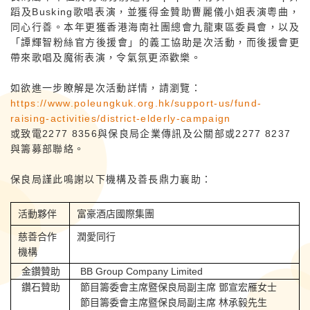
蹈及Busking歌唱表演，並獲得金贊助曹麗儀小姐表演粵曲，
同心行善。本年更獲香港海南社團總會九龍東區委員會，以及
「譚輝智粉絲官方後援會」的義工協助是次活動，而後援會更
帶來歌唱及魔術表演，令氣氛更添歡樂。
如欲進一步瞭解是次活動詳情，請瀏覽：
https://www.poleungkuk.org.hk/support-us/fund-
raising-activities/district-elderly-campaign
或致電2277 8356與保良局企業傳訊及公關部或2277 8237
與籌募部聯絡。
保良局謹此鳴謝以下機構及善長鼎力襄助：
活動夥伴
富豪酒店國際集團
慈善合作
潤愛同行
機構
金鑽贊助
BB Group Company Limited
鑽石贊助
節目籌委會主席暨保良局副主席 鄧宣宏雁女士
節目籌委會主席暨保良局副主席 林承毅先生