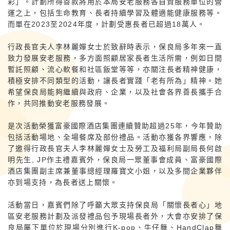
彩」。計劃所得善款將用於本局安老服務各自資服務單位的營
運之上，包括生命教育、長者持續學習及體適能健康服務等。
而單在2023至2024年度，計劃受惠長者已超過18萬人。
行政長官夫人李林麗嬋女士於致辭時表示，保良局多年來一直
致力發展安老服務，多方面照顧居家長者生活所需，例如日間
暫託照顧、流心軟餐和社區飯堂等等，亦關注長者精神健康，
積極安排不同類型的活動，讓長者實踐「老有所為」精神。她
希望保良局能夠繼續與政府、企業，以及社會各界善長攜手合
作，共同推動安老服務發展。
是次活動榮獲富豪國際酒店集團連續贊助超過25年，今年贊助
包括活動場地、全場餐席及部份禮品。活動亦獲各界響應，除
了邀得行政長官夫人李林麗嬋女士及勞工及福利局副局長何啟
明先生, JP作主禮嘉賓外，保良局一眾董事會成員、富豪國際
酒店集團副主席兼董事總經理羅寶文小姐，以及多間企業夥伴
亦到場支持，為長者送上關懷。
活動當日，嘉賓們除了呼籲大眾支持保良局「關懷長者心」地
區安老服務計劃及派發禮品包予現場長者外，大會亦安排了保
良局屬下單位於現場分別進行K-pop、牛仔舞、HandClap舞