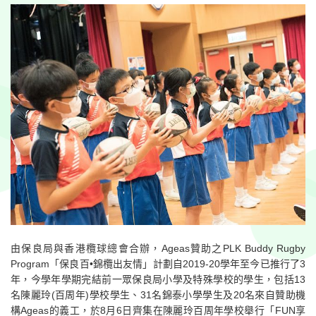
由保良局與香港欖球總會合辦，Ageas贊助之PLK Buddy Rugby
Program「保良百•錦欖出友情」計劃自2019-20學年至今已推行了3
年，今學年學期完結前一眾保良局小學及特殊學校的學生，包括13
名陳麗玲(百周年)學校學生、31名錦泰小學學生及20名來自贊助機
構Ageas的義工，於8月6日齊集在陳麗玲百周年學校舉行「FUN享