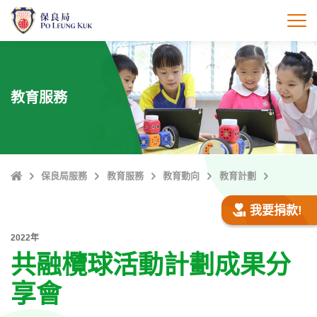
跳
至
打
主
內
容
教育服務
主
保良局服務
教育服務
教育動向
教育計劃
頁
我要捐款!
2022年
共融欖球活動計劃成果分
享會