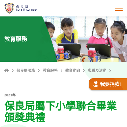
跳
至
打
主
內
容
教育服務
主
保良局服務
教育服務
教育動向
典禮及活動
頁
我要捐款!
2023年
保良局屬下小學聯合畢業
頒獎典禮