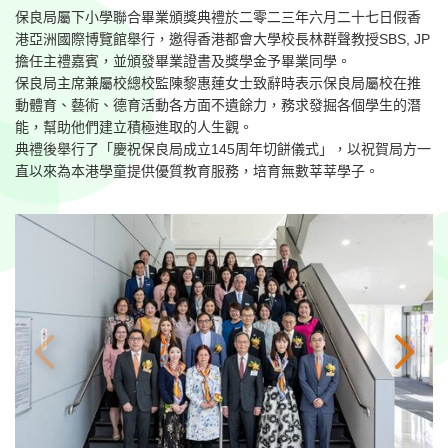
保良局屬下小學聯合畢業頒獎典禮於二零二三年六月二十七日假香
港亞洲國際博覽館舉行，邀得香港都會大學校長林群聲教授SBS, JP
擔任主禮嘉賓，並頒發畢業證書及獎學金予畢業同學。
保良局主席兼屬校總校監陳黎惠蓮女士致辭時表示保良局屬校在推
動體育、藝術、德育活動各方面不遺餘力，務求發掘各個學生的潛
能，幫助他們建立積極進取的人生觀。
典禮後舉行了「慶祝保良局成立145周年切餅儀式」，以祝賀局方一
直以來為本港學童提供優質教育服務，培育無數莘莘學子。