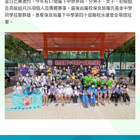
當日比賽激烈，今年有17間屬下中學參與，分男子、女子、初級組
及高級組共26項個人及團體賽事。最後由屬校保良局羅氏基金中學
同學技壓群雄，勇奪保良局屬下中學第四十屆聯校水運會全場總冠
軍。