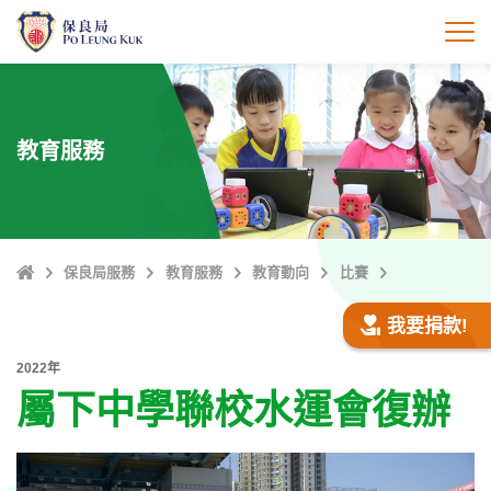
跳
至
打
主
內
容
教育服務
主
保良局服務
教育服務
教育動向
比賽
頁
我要捐款!
2022年
屬下中學聯校水運會復辦