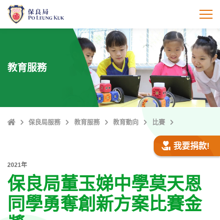
跳
至
打
主
內
容
教育服務
主
保良局服務
教育服務
教育動向
比賽
頁
我要捐款!
2021年
保良局董玉娣中學莫天恩
同學勇奪創新方案比賽金