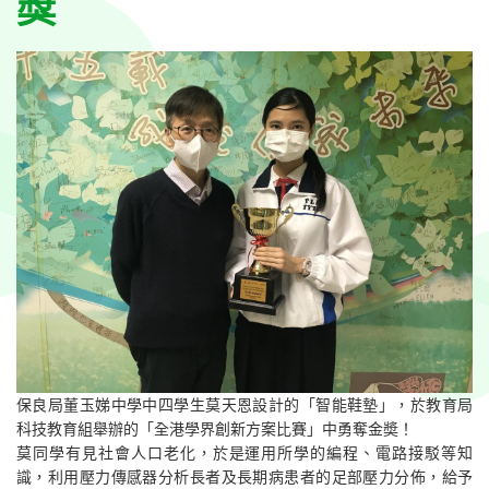
獎
保良局董玉娣中學中四學生莫天恩設計的「智能鞋墊」，於教育局
科技教育組舉辦的「全港學界創新方案比賽」中勇奪金奬！
莫同學有見社會人口老化，於是運用所學的編程、電路接駁等知
識，利用壓力傳感器分析長者及長期病患者的足部壓力分佈，給予