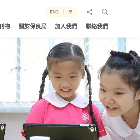
分
ENG
简
享
刊物
關於保良局
加入我們
聯絡我們
至