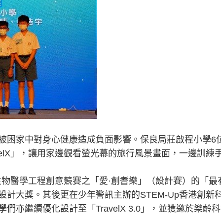
被困家中對身心健康造成負面影響。保良局莊啟程小學6
velX」，讓用家邊觀看螢光幕的旅行風景畫面，一邊訓練
二屆生物醫學工程創意競賽之「愛·創耆樂」（設計賽）的「最
計大獎。其後更在少年警訊主辦的STEM-Up香港創
亦繼續優化設計至「TravelX 3.0」，並獲邀於樂