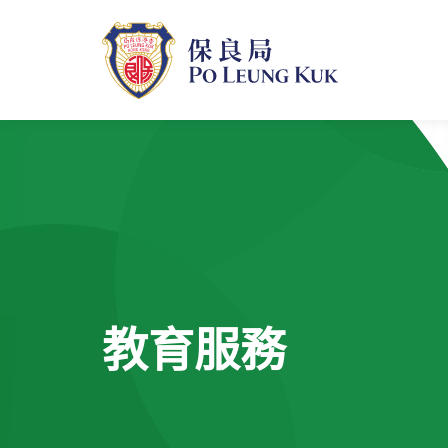
跳
至
主
內
容
教育服務