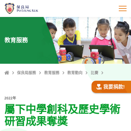
跳
至
打
主
內
容
教育服務
主
保良局服務
教育服務
教育動向
比賽
頁
我要捐款!
2022年
屬下中學創科及歷史學術
研習成果奪獎