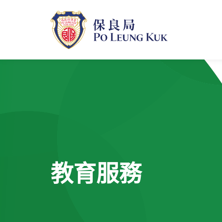
跳
至
主
內
容
教育服務