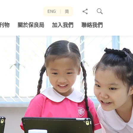
分
ENG
简
享
刊物
關於保良局
加入我們
聯絡我們
至