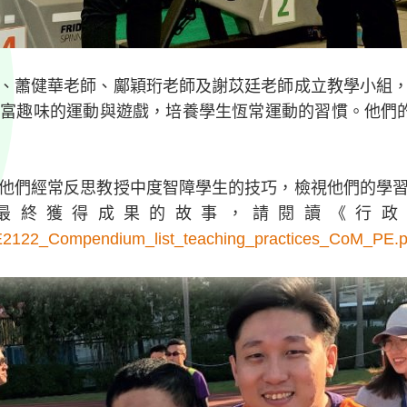
、蕭健華老師、鄺穎珩老師及謝苡廷老師成立教學小組
趣味的運動與遊戲，培養學生恆常運動的習慣。他們的教
他們經常反思教授中度智障學生的技巧，檢視他們的學
終獲得成果的故事，請閱讀《行政長
ATE2122_Compendium_list_teaching_practices_CoM_PE.p