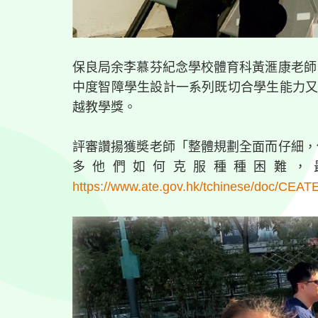
保良局余李慕芬紀念學校體育科黃滙康老師
中度智障學生設計一系列既切合學生能力又富
越教學獎。
評審讚揚獲奬老師「整體規劃全面而仔細，
多他們如何克服種種困難，最
https://www.ate.gov.hk/tchinese/doc/CE