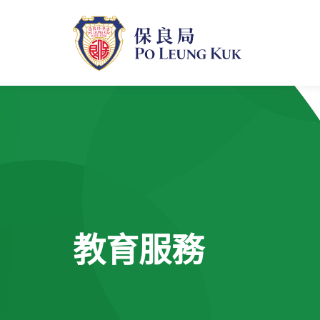
跳
至
主
內
容
教育服務