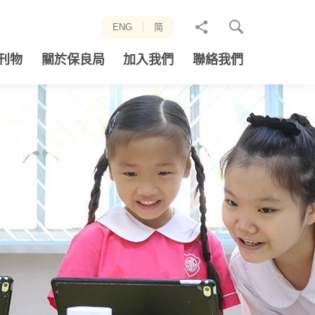
分
ENG
简
享
刊物
關於保良局
加入我們
聯絡我們
至