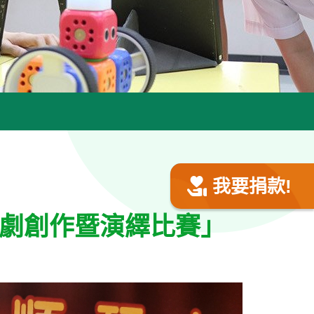
我要捐款!
劇創作暨演繹比賽」