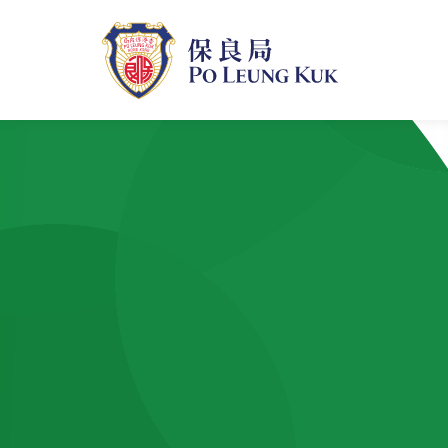
跳
至
主
內
容