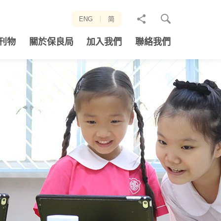
分
ENG
简
享
刊物
關於保良局
加入我們
聯絡我們
至