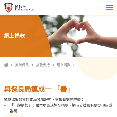
跳
至
打
主
內
容
網上捐款
主
支持保良
捐款支持
網上捐款
頁
與保良局連成一 「善」
誠邀你捐款支持本局各項服務，支援有需要群體︰
「一般捐款」︰讓本局靈活調配捐款，適時支援最有需要項目或
群體