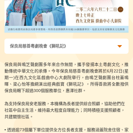
保良局慈善粵劇晚會《獅吼記》
保良局與鳴芝聲劇團多年來合作無間，攜手發揚本土粵劇文化，推
動傳統中華文化的承傳。今年保良局慈善粵劇晚會將於6月22日(星
期一)在西九文化區戲曲中心大劇院舉行，由鳴芝聲劇團台柱蓋鳴
暉、梁心怡等擔綱演出經典戲寶《獅吼記》，所得善款將全數撥供
保良局轄下超過300個服務單位，惠澤社群。
為支持保良局安老服務，本機構為長者提供綜合照顧，協助他們在
社區中自主生活，維持最大程度自理能力；同時積極支援照顧者，
共建關懷社區。
• 透過逾73個屬下單位提供全方位長者支援，
服務涵蓋院舍住宿、家