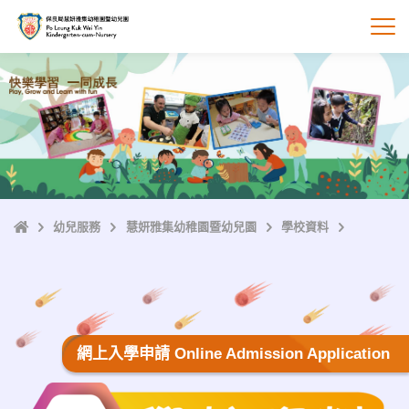
跳
至
打
主
內
容
主
幼兒服務
慧妍雅集幼稚園暨幼兒園
學校資料
頁
網上入學申請 Online Admission Application