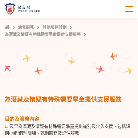
跳
至
打
主
內
主
幼兒服務
其他服務計劃
容
頁
為潛藏及懷疑有特殊需要學童提供支援服務
為潛藏及懷疑有特殊需要學童提供支援服務
目的及服務內容
1. 及早為潛藏及懷疑有特殊需要學童提供識別及介入支援，包括短
期小組
/
個別訓練、甄別服
務
及評估服務