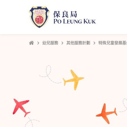
跳
至
主
內
容
主
幼兒服務
其他服務計劃
特殊兒童發展基
頁