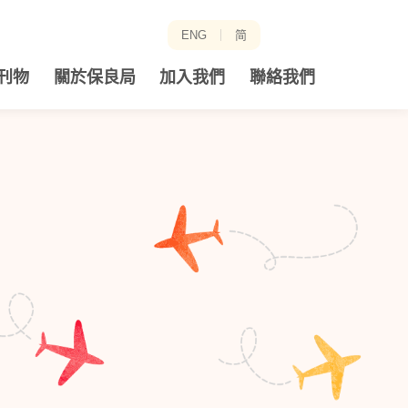
ENG
简
分
刊物
關於保良局
加入我們
聯絡我們
享
至