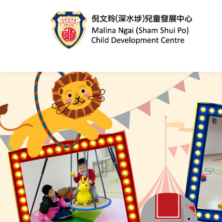
跳
至
主
內
容