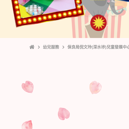
主
幼兒服務
保良局倪文玲(深水埗)兒童發展中
頁