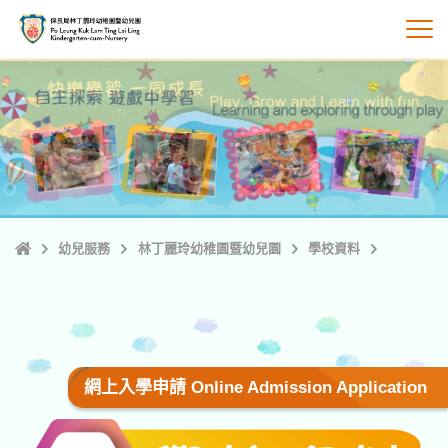
跳
至
打
主
內
容
主
幼兒服務
林丁麗玲幼稚園暨幼兒園
學校資料
頁
網上入學申請 Online Admission Application