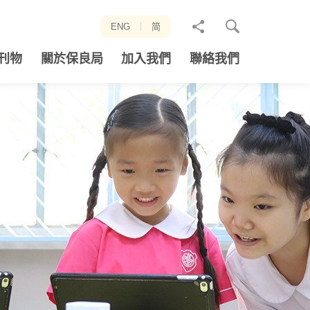
分
ENG
简
享
刊物
關於保良局
加入我們
聯絡我們
至