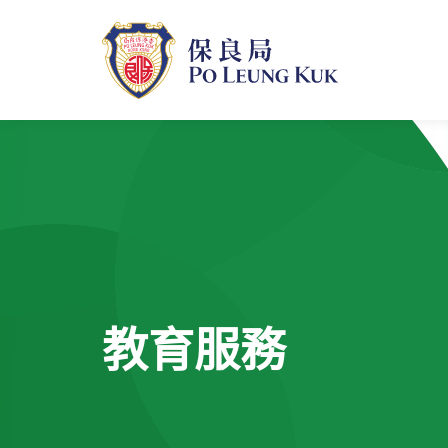
跳
至
主
內
容
教育服務