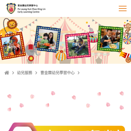
跳
至
打
主
內
容
主
幼兒服務
曹金霖幼兒學習中心
頁